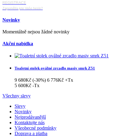
REGISTRACE
Zapoměl/a jste Vaše heslo?
Novinky
Momentálně nejsou žádné novinky
Akční nabídka
Toaletní stolek oválné zrcadlo masiv smrk Z51
9 680Kč
(-30%)
6 776Kč
+Tx
5 600Kč
-Tx
Všechny slevy
Slevy
Novinky
Nejprodávanější
Kontaktujte nás
Všeobecné podmínky
Doprava a platba