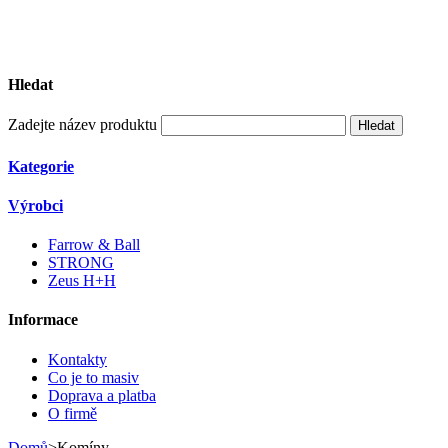
Hledat
Zadejte název produktu
Kategorie
Výrobci
Farrow & Ball
STRONG
Zeus H+H
Informace
Kontakty
Co je to masiv
Doprava a platba
O firmě
Domů
>
Komíny