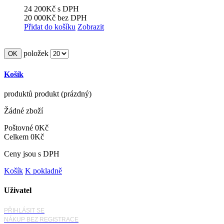
24 200Kč
s DPH
20 000Kč
bez DPH
Přidat do košíku
Zobrazit
položek
Košík
produktů
produkt
(prázdný)
Žádné zboží
Poštovné
0Kč
Celkem
0Kč
Ceny jsou s DPH
Košík
K pokladně
Uživatel
PŘIHLÁSIT SE
NÁKUP BEZ REGISTRACE