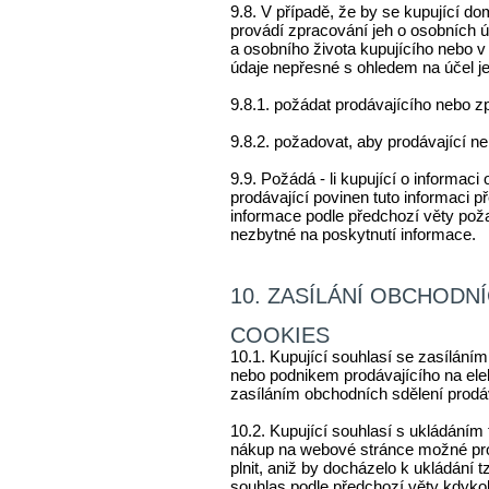
9.8. V případě, že by se kupující dom
provádí zpracování jeh o osobních 
a osobního života kupujícího nebo v
údaje nepřesné s ohledem na účel j
9.8.1. požádat prodávajícího nebo zp
9.8.2. požadovat, aby prodávající neb
9.9. Požádá - li kupující o informac
prodávající povinen tuto informaci p
informace podle předchozí věty pož
nezbytné na poskytnutí informace.
10. ZASÍLÁNÍ OBCHODNÍ
COOKIES
10.1. Kupující souhlasí se zasílání
nebo podnikem prodávajícího na elek
zasíláním obchodních sdělení prodáv
10.2. Kupující souhlasí s ukládáním 
nákup na webové stránce možné pro
plnit, aniž by docházelo k ukládání 
souhlas podle předchozí věty kdykol