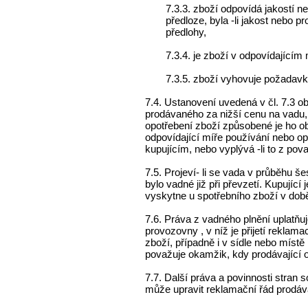
7.3.3. zboží odpovídá jakostí
předloze, byla -li jakost nebo
předlohy,
7.3.4. je zboží v odpovídajícím
7.3.5. zboží vyhovuje požadav
7.4. Ustanovení uvedená v čl. 7.3 o
prodávaného za nižší cenu na vadu, 
opotřebení zboží způsobené je ho o
odpovídající míře používání nebo opo
kupujícím, nebo vyplývá -li to z pov
7.5. Projeví- li se vada v průběhu š
bylo vadné již při převzetí. Kupující
vyskytne u spotřebního zboží v době
7.6. Práva z vadného plnění uplatňuj
provozovny , v níž je přijetí rekl
zboží, případně i v sídle nebo míst
považuje okamžik, kdy prodávající 
7.7. Další práva a povinnosti stran 
může upravit reklamační řád prodáva