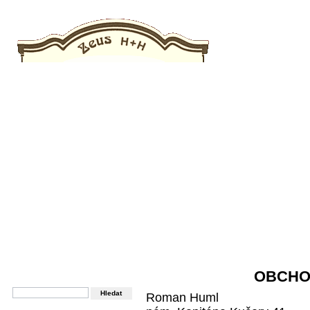
HLAVNÍ STRANA
OBCHODNÍ PODMÍNKY
REFERENCE
O 
HLEDAT
OBCHO
Zadejte název produktu
Roman Huml