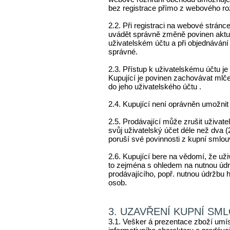
DOPLŇKY
bez registrace přímo z webového ro
SPÁROVKY
2.2. Při registraci na webové stránce
BOTNÍKY
uvádět správně změně povinen aktua
uživatelském účtu a při objednáván
CHLEBOVKY
správné.
DĚTSKÝ POKOJ
2.3. Přístup k uživatelskému účtu 
INTERIÉROVÉ DVEŘE
Kupující je povinen zachovávat mlče
LAVICE
do jeho uživatelského účtu .
POTRAVINOVKY
2.4. Kupující není oprávněn umožnit
ROHOVKY
SPODKY
2.5. Prodávající může zrušit uživate
svůj uživatelský účet déle než dva (
KOVÁNÍ
poruší své povinnosti z kupní smlo
Klíče
Mosazné kování ražené
2.6. Kupující bere na vědomí, že uži
to zejména s ohledem na nutnou úd
Výsuvy / pojezdy
prodávajícího, popř. nutnou údržbu
Kuličkové výsuvy
osob.
Kuličkové výsuvy s tlumením
Zámky
NÁBYTKOVÉ NOHY
3. UZAVŘENÍ KUPNÍ SM
SUKY A LODIČKY
3.1. Vešker á prezentace zboží umí