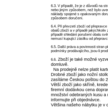
6.3. V případě, že je z důvodů na s
nebo jiným způsobem, než bylo uved
náklady spojené s opakovaným doru
způsobem doručení.
6.4. Při převzetí zboží od přepravce
obalů zboží a v případě jakýchkoliv
případě shledání porušení obalu sv
nemusí kupující zásilku od přepravc
6.5. Další práva a povinnosti stran 
podmínky prodávajícího, jsou-li pro
Zboží je také možné vyzv
6.6.
domluvě.
Na prodejně nelze platit kar
Drobné zboží jako nožní stolk
zasíláme Českou poštou do 2
Větší zboží jako skříně, kred
firemní dodávkou cena doprav
množství odebraných kusu a m
informujte při objednávce.
Většina našeho nábytku je v c