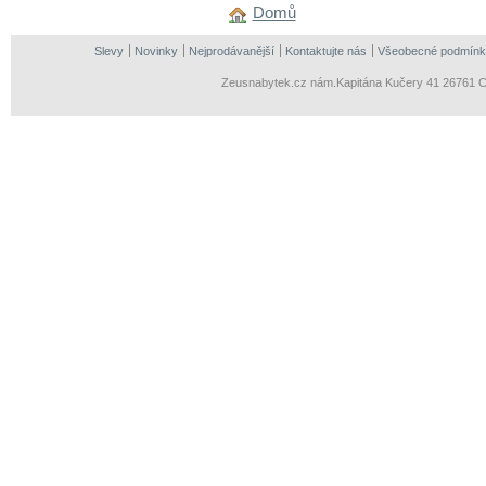
Domů
Slevy
Novinky
Nejprodávanější
Kontaktujte nás
Všeobecné podmínk
Zeusnabytek.cz nám.Kapitána Kučery 41 26761 Ce