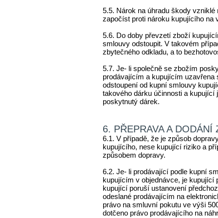
5.5. Nárok na úhradu škody vzniklé 
započíst proti nároku kupujícího na 
5.6. Do doby převzetí zboží kupujíc
smlouvy odstoupit. V takovém případ
zbytečného odkladu, a to bezhotovo
5.7. Je- li společně se zbožím posk
prodávajícím a kupujícím uzavřena s
odstoupení od kupní smlouvy kupuj
takového dárku účinnosti a kupující 
poskytnutý dárek.
6. PŘEPRAVA A DODÁNÍ 
6.1. V případě, že je způsob dopra
kupujícího, nese kupující riziko a p
způsobem dopravy.
6.2. Je- li prodávající podle kupní 
kupujícím v objednávce, je kupující 
kupující poruší ustanovení předcho
odeslané prodávajícím na elektronic
právo na smluvní pokutu ve výši 500
dotčeno právo prodávajícího na náh