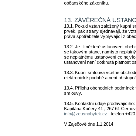
občanského zákoníku.
13. ZÁVĚREČNÁ USTAN
13.1. Pokud vztah založený kupní s
prvek, pak strany sjednávají, že vz
práva spotřebitele vyplývající z ob
13.2. Je- li některé ustanovení ob
se takovým stane, namísto neplatný
se neplatnému ustanovení co nejvíce
ustanovení není dotknutá platnost o
13.3. Kupní smlouva včetně obchod
elektronické podobě a není přístupn
13.4. Přílohu obchodních podmínek t
smlouvy.
13.5. Kontaktní údaje prodávajícíh
Kapitána Kučery 41 , 267 61 Cerhovi
info@zeusnabytek.cz
, telefon +420
V Zaječově dne 1.1.2014