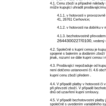
4.1. Cenu zboží a případné náklady
může kupující uhradit prodávajícímu
4.1.1. v hotovosti v provozovn
41, 26761 Cerhovice;
4.1.2. v hotovosti na dobírku 
4.1.3. bezhotovostně převodem 
2644300227/0100
, vedený 
4.2. Společně s kupní cenou je kupuj
spojené s balením a dodáním zboží 
jinak, rozumí se dále kupní cenou i
4.3. Prodávající nepožaduje od kupuj
není dotčeno ustanovení čl.
4.6 obc
kupní cenu zboží předem .
4.4. V případě platby v hotovosti či 
při převzetí zboží. V případě bezhot
dnů od uzavření kupní smlouvy.
4.5. V případě bezhotovostní platby
společně s uvedením variabilního sy