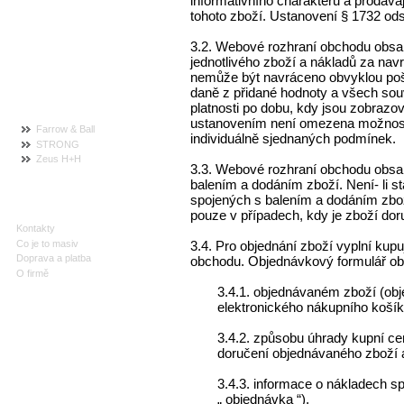
informativního charakteru a prodáva
BARVY FARROW & BALL
tohoto zboží. Ustanovení § 1732 od
DŘEVĚNÉ KNOPKY
3.2. Webové rozhraní obchodu obsah
KOUPELNA A WC
jednotlivého zboží a nákladů za navr
ŘEZBY
nemůže být navráceno obvyklou poš
daně z přidané hodnoty a všech souv
VÝROBCI
platnosti po dobu, kdy jsou zobraz
ustanovením není omezena možnost 
Farrow & Ball
individuálně sjednaných podmínek.
STRONG
Zeus H+H
3.3. Webové rozhraní obchodu obsa
balením a dodáním zboží. Není- li s
spojených s balením a dodáním zbo
INFORMACE
pouze v případech, kdy je zboží do
Kontakty
Co je to masiv
3.4. Pro objednání zboží vyplní kup
Doprava a platba
obchodu. Objednávkový formulář ob
O firmě
3.4.1. objednávaném zboží (obj
elektronického nákupního koší
3.4.2. způsobu úhrady kupní c
doručení objednávaného zboží 
3.4.3. informace o nákladech s
„ objednávka “).