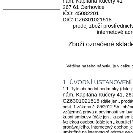
nám. Kapitána Kučery 41
KATEGORIE
267 61 Cerhovice
IČO: 45082201
AKCE A SLEVY
DIČ: CZ6301021518
STARÝ NÁBYTEK-ORIGINÁL
prodej zboží prostřednic
LOŽNICE
internetové ad
Noční stolky
Postele
Zboží označené sklade
Skříně
Toalety
KUCHYNĚ
Většina našeho nábytku je v celku p
Kredence
Kuchyně
1. ÚVODNÍ USTANOVENÍ
Lavice
1.1. Tyto obchodní podmínky (dále 
Stoly
nám. Kapitána Kučery 41,
26
Židle
CZ6301021518
(dále jen „ prod
JÍDELNY
odst. 1 zákona č. 89/2012 Sb., obča
vzájemná práva a povinnosti smluvní
Kredence
kupní smlouvy (dále jen „ kupní sml
Lavice
fyzickou osobou (dále jen „ kupující
prodávajícího. Internetový obchod 
Stoly
umístěné na internetové adrese www