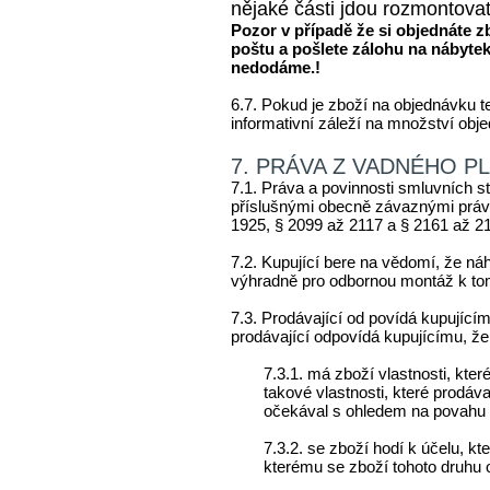
nějaké části jdou rozmontovat
Pozor v případě že si objednáte z
poštu a pošlete zálohu na nábyte
nedodáme.!
6.7.
Pokud je zboží na objednávku t
informativní záleží na množství o
7. PRÁVA Z VADNÉHO P
7.1. Práva a povinnosti smluvních st
příslušnými obecně závaznými práv
1925, § 2099 až 2117 a § 2161 až 
7.2. Kupující bere na vědomí, že ná
výhradně pro odbornou montáž k to
7.3. Prodávající od povídá kupující
prodávající odpovídá kupujícímu, že 
7.3.1. má zboží vlastnosti, které
takové vlastnosti, které prodáv
očekával s ohledem na povahu 
7.3.2. se zboží hodí k účelu, kt
kterému se zboží tohoto druhu 