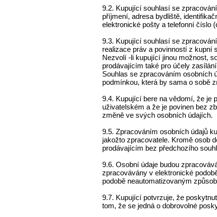
9.2. Kupující souhlasí se zpracován
příjmení, adresa bydliště, identifikač
elektronické pošty a telefonní číslo 
9.3. Kupující souhlasí se zpracován
realizace práv a povinností z kupní
Nezvolí -li kupující jinou možnost,
prodávajícím také pro účely zasílán
Souhlas se zpracováním osobních úd
podmínkou, která by sama o sobě z
9.4. Kupující bere na vědomí, že je 
uživatelském a že je povinen bez z
změně ve svých osobních údajích.
9.5. Zpracováním osobních údajů kup
jakožto zpracovatele. Kromě osob d
prodávajícím bez předchozího souhl
9.6. Osobní údaje budou zpracovává
zpracovávány v elektronické podob
podobě neautomatizovaným způso
9.7. Kupující potvrzuje, že poskytnu
tom, že se jedná o dobrovolné posky