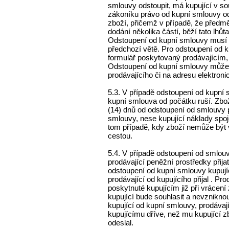
smlouvy odstoupit, má kupující v s
zákoníku právo od kupní smlouvy odst
zboží, přičemž v případě, že předm
dodání několika částí, běží tato lhů
Odstoupení od kupní smlouvy musí 
předchozí větě. Pro odstoupení od 
formulář poskytovaný prodávajícím, 
Odstoupení od kupní smlouvy může k
prodávajícího či na adresu elektroni
5.3. V případě odstoupení od kupní
kupní smlouva od počátku ruší. Zbož
(14) dnů od odstoupení od smlouvy p
smlouvy, nese kupující náklady spoj
tom případě, kdy zboží nemůže být
cestou.
5.4. V případě odstoupení od smlouv
prodávající peněžní prostředky přijat
odstoupení od kupní smlouvy kupují
prodávající od kupujícího přijal . Pro
poskytnuté kupujícím již při vrácen
kupující bude souhlasit a nevzniknou
kupující od kupní smlouvy, prodávají
kupujícímu dříve, než mu kupující z
odeslal.