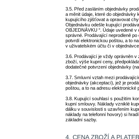
3.5. Před zasláním objednávky prod
a měnit údaje, které do objednávky k
kupujícího zjišťovat a opravovat chy
Objednávku odešle kupující prodáva
OBJEDNÁVKU “. Údaje uvedené v ob
správné. Prodávající neprodleně po
potvrdí elektronickou poštou, a to 
v uživatelském účtu či v objednávce (
3.6. Prodávající je vždy oprávněn v
zboží, výše kupní ceny, předpoklád
dodatečné potvrzení objednávky (nap
3.7. Smluvní vztah mezi prodávající
objednávky (akceptací), jež je prod
poštou, a to na adresu elektronické 
3.8. Kupující souhlasí s použitím ko
kupní smlouvy. Náklady vzniklé kupu
dálku v souvislosti s uzavřením kupn
náklady na telefonní hovory) si hradí
základní sazby.
4. CENA ZBOŽÍ A PLATE