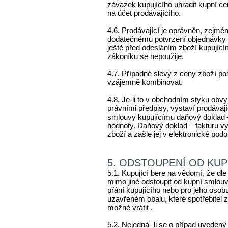
závazek kupujícího uhradit kupní c
na účet prodávajícího.
4.6. Prodávající je oprávněn, zejmén
dodatečnému potvrzení objednávky (č
ještě před odesláním zboží kupujíc
zákoníku se nepoužije.
4.7. Případné slevy z ceny zboží po
vzájemně kombinovat.
4.8. Je-li to v obchodním styku obv
právními předpisy, vystaví prodávaj
smlouvy kupujícímu daňový doklad – 
hodnoty. Daňový doklad – fakturu vy
zboží a zašle jej v elektronické pod
5. ODSTOUPENÍ OD KU
5.1. Kupující bere na vědomí, že dl
mimo jiné odstoupit od kupní smlouv
přání kupujícího nebo pro jeho oso
uzavřeném obalu, které spotřebitel z
možné vrátit .
5.2. Nejedná- li se o případ uvedený 