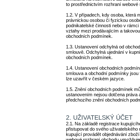
Židle
to prostřednictvím rozhraní webové 
OBÝVÁK
1.2. V případech, kdy osoba, která 
Stolky
právnickou osobou či fyzickou osobo
POSTELE
podnikatelské činnosti nebo v rámc
vztahy mezi prodávajícím a takovou 
NOČNÍ STOLKY
obchodních podmínek.
KREDENCE
1.3. Ustanovení odchylná od obcho
ŽIDLE
smlouvě. Odchylná ujednání v kupn
STOLY
obchodních podmínek.
STOLKY POD TV
1.4. Ustanovení obchodních podmíne
KNIHOVNY
smlouva a obchodní podmínky jsou
PSACÍ SEKRETÁŘE
lze uzavřít v českém jazyce.
KOMODY
1.5. Znění obchodních podmínek můž
SKŘÍNĚ
ustanovením nejsou dotčena práva a 
VITRÍNY
předchozího znění obchodních pod
SKLENÍKY
KOMÍNY
2. UŽIVATELSKÝ ÚČET
VERTIKA
2.1. Na základě registrace kupujíc
přistupovat do svého uživatelského
TRUHLY
kupující provádět objednávání zboží (
SOUDKY NA VÍNA
webové rozhraní obchodu umožňuje,